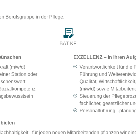
en Berufsgruppe in der Pflege.
€
BAT-KF
wünschen
EXZELLENZ – in Ihren Auf
raft (m/w/d)
Verantwortlichkeit für die
einer Station oder
Führung und Weiterentwic
nschenswert
Qualität, Wirtschaftlichkei
Sozialkompetenz
(m/w/d) sowie Mitarbeiten
ngsbewusstsein
Steuerung der Pflegeproz
fachlicher, gesetzlicher u
Personalführung, -planun
bieten
achhaltigkeit - für jeden neuen Mitarbeitenden pflanzen wir e