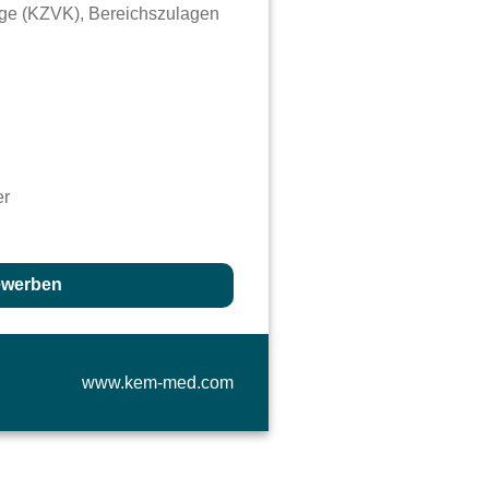
rge (KZVK), Bereichszulagen
er
ewerben
www.kem-med.com