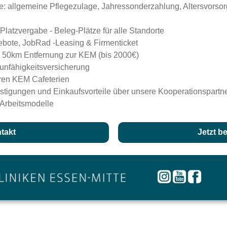
e: allgemeine Pflegezulage, Jahressonderzahlung, Altersvorso
Platzvergabe - Beleg-Plätze für alle Standorte
ebote, JobRad -Leasing & Firmenticket
b 50km Entfernung zur KEM (bis 2000€)
sunfähigkeitsversicherung
ren KEM Cafeterien
ünstigungen und Einkaufsvorteile über unsere Kooperationspartn
 Arbeitsmodelle
takt
Jetzt b