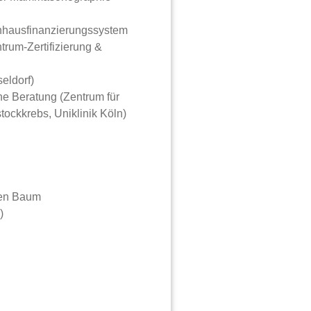
nhausfinanzierungssystem
trum-Zertifizierung &
eldorf)
e Beratung (Zentrum für
stockkrebs, Uniklinik Köln)
inen Baum
)