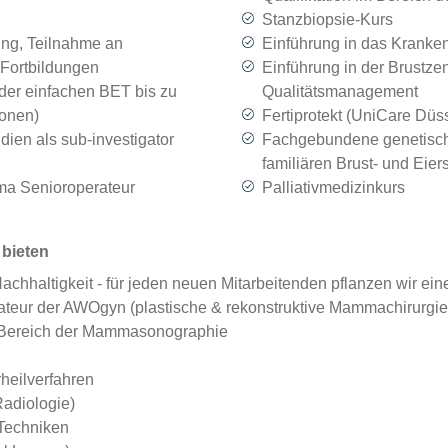
Stanzbiopsie-Kurs
ung, Teilnahme an
Einführung in das Kranke
 Fortbildungen
Einführung in der Brustzen
der einfachen BET bis zu
Qualitätsmanagement
ionen)
Fertiprotekt (UniCare Düss
dien als sub-investigator
Fachgebundene genetisch
familiären Brust- und Eier
ma Senioroperateur
Palliativmedizinkurs
bieten
achhaltigkeit - für jeden neuen Mitarbeitenden pflanzen wir e
erateur der AWOgyn (plastische & rekonstruktive Mammachirurgie
m Bereich der Mammasonographie
heilverfahren
Radiologie)
Techniken