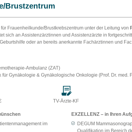
e/Brustzentrum
k für Frauenheilkunde/Brustkrebszentrum unter der Leitung von
et sich an Assistenzärztinnen und Assistenzärzte in fortgeschri
Geburtshilfe oder an bereits anerkannte Fachärztinnen und Fac
hemotherapie-Ambulanz (ZAT)
ik für Gynäkologie & Gynäkologische Onkologie (Prof. Dr. med. P
€
TV-Ärzte-KF
wünschen
EXZELLENZ – in Ihren Auf
atientenmanagement im
DEGUM Mammasonograph
Qualifikation im Bereich