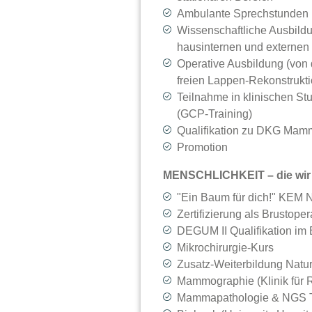
Ambulante Sprechstunden
Wissenschaftliche Ausbild
hausinternen und externen
Operative Ausbildung (von 
freien Lappen-Rekonstrukt
Teilnahme in klinischen Stu
(GCP-Training)
Qualifikation zu DKG Mam
Promotion
MENSCHLICHKEIT – die wir 
"Ein Baum für dich!" KEM N
Zertifizierung als Brustop
DEGUM II Qualifikation i
Mikrochirurgie-Kurs
Zusatz-Weiterbildung Natur
Mammographie (Klinik für 
Mammapathologie & NGS 